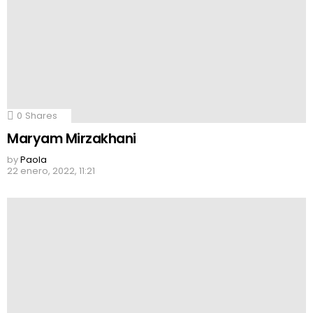
0
Shares
Maryam Mirzakhani
by
Paola
22 enero, 2022, 11:21