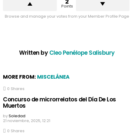
2
Points
Browse and manage your votes from your Member Profile Page
Written by
Cleo Penélope Salisbury
MORE FROM:
MISCELÁNEA
0
Shares
Concurso de microrrelatos del Día De Los
Muertos
by
Soledad
21 noviembre, 2025, 12:21
0
Shares