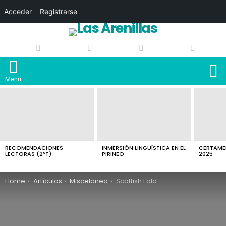
Acceder
Registrarse
S
Menu
LATEST
STORIES
RECOMENDACIONES
INMERSIÓN LINGÜÍSTICA EN EL
CERTAMEN
LECTORAS (2ºT)
PIRINEO
2025
You are here:
Home
Artículos
Miscelánea
Scottish Fold