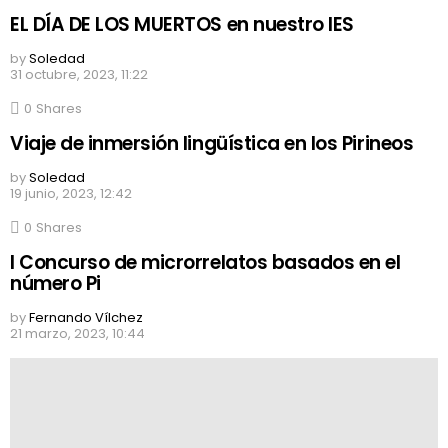
EL DÍA DE LOS MUERTOS en nuestro IES
by
Soledad
31 octubre, 2023, 11:22
0
Shares
Viaje de inmersión lingüística en los Pirineos
by
Soledad
19 junio, 2023, 12:42
0
Shares
I Concurso de microrrelatos basados en el
número Pi
by
Fernando Vílchez
21 marzo, 2023, 10:44