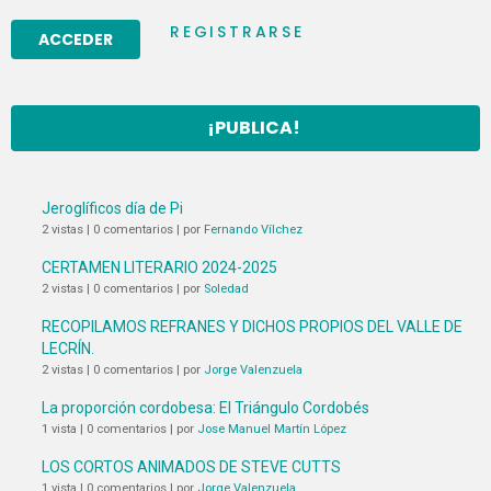
REGISTRARSE
¡PUBLICA!
Jeroglíficos día de Pi
2 vistas
|
0 comentarios
|
por
Fernando Vílchez
CERTAMEN LITERARIO 2024-2025
2 vistas
|
0 comentarios
|
por
Soledad
RECOPILAMOS REFRANES Y DICHOS PROPIOS DEL VALLE DE
LECRÍN.
2 vistas
|
0 comentarios
|
por
Jorge Valenzuela
La proporción cordobesa: El Triángulo Cordobés
1 vista
|
0 comentarios
|
por
Jose Manuel Martín López
LOS CORTOS ANIMADOS DE STEVE CUTTS
1 vista
|
0 comentarios
|
por
Jorge Valenzuela