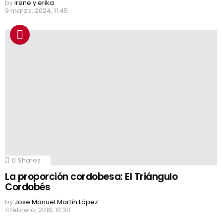
by
irene y erika
9 marzo, 2024, 11:45
0
Shares
La proporción cordobesa: El Triángulo
Cordobés
by
Jose Manuel Martín López
11 febrero, 2018, 10:30