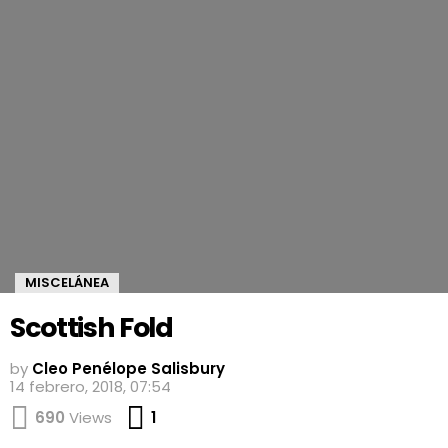
MISCELÁNEA
Scottish Fold
by
Cleo Penélope Salisbury
14 febrero, 2018, 07:54
Comment
690
Views
1