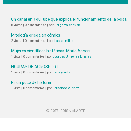
Un canal en YouTube que explica el funcionamiento de la bolsa
8 vistas
|
0 comentarios
|
por
Jorge Valenzuela
Mitología griega en cómics
2 vistas
|
0 comentarios
|
por
Las arenillas
Mujeres científicas históricas :María Agnesi
1 vista
|
0 comentarios
|
por
Lourdes Jiménez Linares
FIGURAS DE ACROSPORT
1 vista
|
0 comentarios
|
por
irene y erika
Pi, un poco de historia
1 vista
|
0 comentarios
|
por
Fernando Vílchez
© 2017-2018 voltARTE