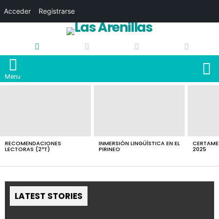
Acceder
Registrarse
S
Menu
LATEST
STORIES
RECOMENDACIONES
INMERSIÓN LINGÜÍSTICA EN EL
CERTAMEN
LECTORAS (2ºT)
PIRINEO
2025
LATEST STORIES