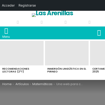
Acceder
Registrarse
S
Menu
LATEST
STORIES
RECOMENDACIONES
INMERSIÓN LINGÜÍSTICA EN EL
CERTAMEN
LECTORAS (2ºT)
PIRINEO
2025
You are here:
Home
Artículos
Matemáticas
Una web para comparar tamaños de objetos astronómicos