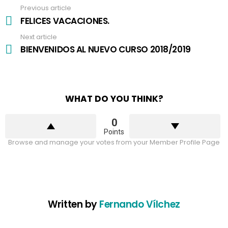
Previous article
See
more
FELICES VACACIONES.
Next article
BIENVENIDOS AL NUEVO CURSO 2018/2019
WHAT DO YOU THINK?
0
Points
Browse and manage your votes from your Member Profile Page
Written by
Fernando Vílchez