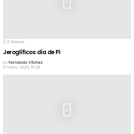
4
0
Shares
Jeroglíficos día de Pi
by
Fernando Vílchez
5 mayo, 2022, 10:29
6