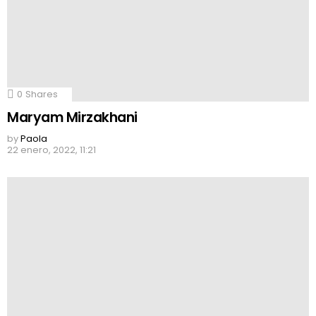
0
Shares
Maryam Mirzakhani
by
Paola
22 enero, 2022, 11:21