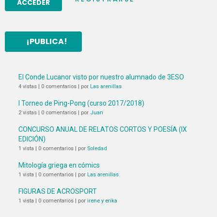
¡PUBLICA!
El Conde Lucanor visto por nuestro alumnado de 3ESO
4 vistas
|
0 comentarios
|
por
Las arenillas
I Torneo de Ping-Pong (curso 2017/2018)
2 vistas
|
0 comentarios
|
por
Juan
CONCURSO ANUAL DE RELATOS CORTOS Y POESÍA (IX
EDICIÓN)
1 vista
|
0 comentarios
|
por
Soledad
Mitología griega en cómics
1 vista
|
0 comentarios
|
por
Las arenillas
FIGURAS DE ACROSPORT
1 vista
|
0 comentarios
|
por
irene y erika