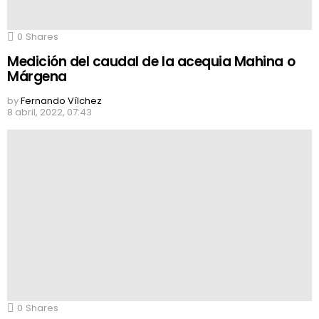
0
Shares
Medición del caudal de la acequia Mahina o
Márgena
by
Fernando Vílchez
8 abril, 2022, 07:43
0
Shares