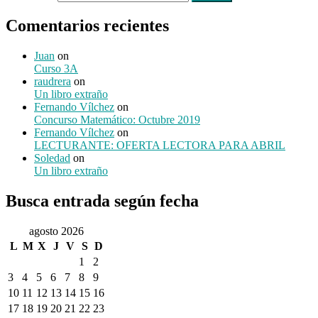
Comentarios recientes
Juan
on
Curso 3A
raudrera
on
Un libro extraño
Fernando Vílchez
on
Concurso Matemático: Octubre 2019
Fernando Vílchez
on
LECTURANTE: OFERTA LECTORA PARA ABRIL
Soledad
on
Un libro extraño
Busca entrada según fecha
agosto 2026
L
M
X
J
V
S
D
1
2
3
4
5
6
7
8
9
10
11
12
13
14
15
16
17
18
19
20
21
22
23