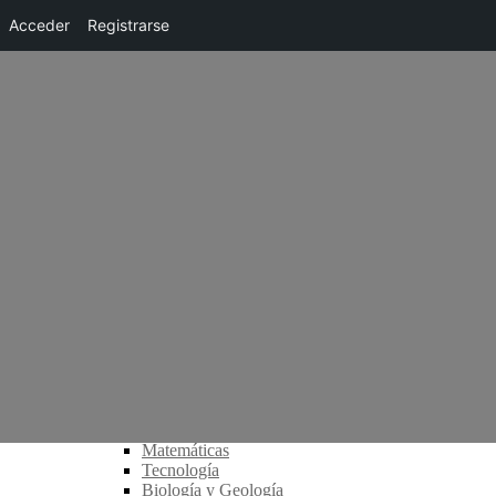
Acceder
Registrarse
Artículos
Popular
Hot
Tendencias
Quienes somos
Avisos legales
Orlas
Contacto
Artículos
Biblioteca
Humanidades
Ciencia
Matemáticas
Tecnología
Biología y Geología