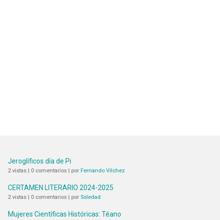
Jeroglíficos día de Pi
2 vistas
|
0 comentarios
|
por
Fernando Vílchez
CERTAMEN LITERARIO 2024-2025
2 vistas
|
0 comentarios
|
por
Soledad
Mujeres Científicas Históricas: Téano