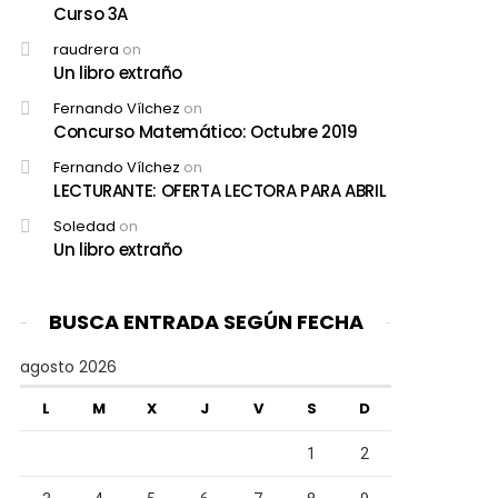
Curso 3A
raudrera
on
Un libro extraño
Fernando Vílchez
on
Concurso Matemático: Octubre 2019
Fernando Vílchez
on
LECTURANTE: OFERTA LECTORA PARA ABRIL
Soledad
on
Un libro extraño
BUSCA ENTRADA SEGÚN FECHA
agosto 2026
L
M
X
J
V
S
D
1
2