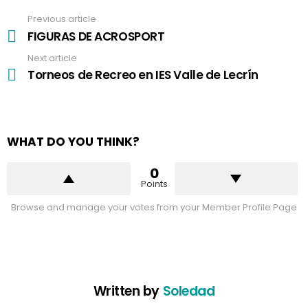
Previous article
See
more
FIGURAS DE ACROSPORT
Next article
Torneos de Recreo en IES Valle de Lecrín
WHAT DO YOU THINK?
0
Points
Browse and manage your votes from your Member Profile Page
Written by
Soledad