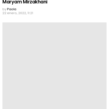
Maryam Mirzakhani
by
Paola
22 enero, 2022, 11:21