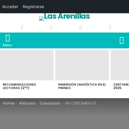
Acceder
Registrarse
S
Menu
LATEST
STORIES
RECOMENDACIONES
INMERSIÓN LINGÜÍSTICA EN EL
CERTAMEN
LECTORAS (2ºT)
PIRINEO
2025
You are here:
Home
Artículos
Concursos
XIV CERTAMEN LITERARIO I.E.S Valle de Lecrín