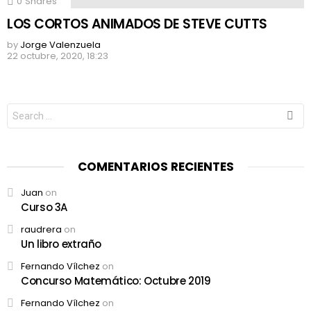
0
Shares
LOS CORTOS ANIMADOS DE STEVE CUTTS
by
Jorge Valenzuela
22 octubre, 2020, 18:23
Search
for:
COMENTARIOS RECIENTES
Juan
on
Curso 3A
raudrera
on
Un libro extraño
Fernando Vílchez
on
Concurso Matemático: Octubre 2019
Fernando Vílchez
on