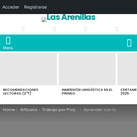
Acceder
Registrarse
S
Menu
LATEST
STORIES
RECOMENDACIONES
INMERSIÓN LINGÜÍSTICA EN EL
CERTAMEN
LECTORAS (2ºT)
PIRINEO
2025
You are here:
Home
Artículos
Trabajo por Proyectos
Aprender con los libros de trajes del Renacimiento