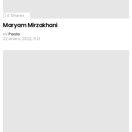
0
Shares
Maryam Mirzakhani
by
Paola
22 enero, 2022, 11:21