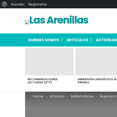
Acerca
Acceder
Registrarse
de
WordPress
QUIENES SOMOS
ARTÍCULOS
ACTIVIDAD
LATEST
STORIES
RECOMENDACIONES
INMERSIÓN LINGÜÍSTICA EN
LECTORAS (2ºT)
PIRINEO
You are here:
Home
Artículos
Matemáticas
Mujeres 