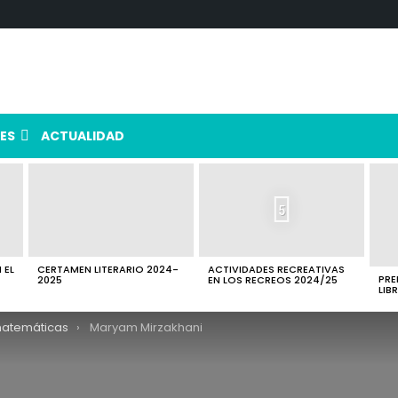
ES
ACTUALIDAD
5
 EL
CERTAMEN LITERARIO 2024-
ACTIVIDADES RECREATIVAS
PRE
2025
EN LOS RECREOS 2024/25
LIB
matemáticas
Maryam Mirzakhani