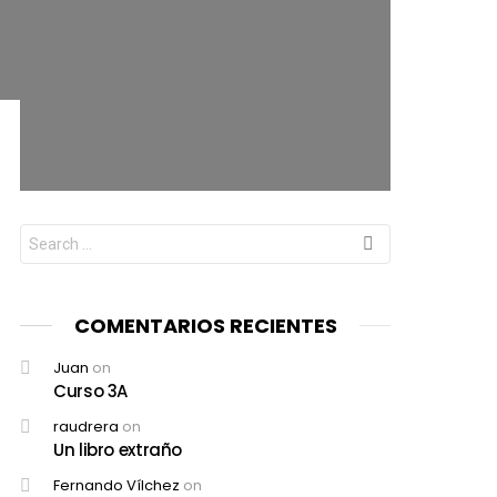
Search
for:
COMENTARIOS RECIENTES
Juan
on
Curso 3A
raudrera
on
Un libro extraño
Fernando Vílchez
on