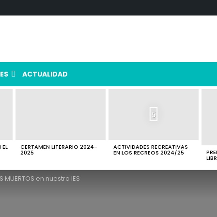
ES
ACTUALIDAD
5
 EL
CERTAMEN LITERARIO 2024-
ACTIVIDADES RECREATIVAS
PRE
2025
EN LOS RECREOS 2024/25
LIB
OS MUERTOS en nuestro IES