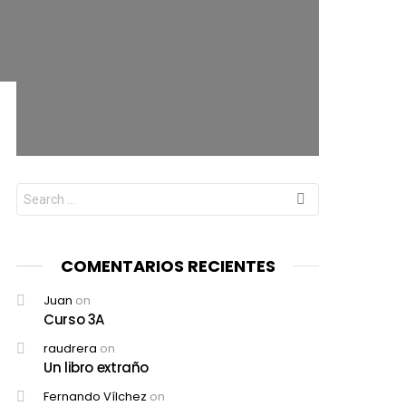
Search
for:
COMENTARIOS RECIENTES
Juan
on
Curso 3A
raudrera
on
Un libro extraño
Fernando Vílchez
on