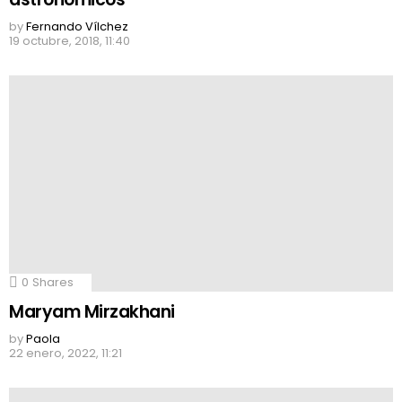
by
Fernando Vílchez
19 octubre, 2018, 11:40
0
Shares
Maryam Mirzakhani
by
Paola
22 enero, 2022, 11:21