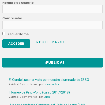
Nombre de usuario
Contraseña
Recuérdame
REGISTRARSE
¡PUBLICA!
El Conde Lucanor visto por nuestro alumnado de 3ESO
4 vistas
|
0 comentarios
|
por
Las arenillas
I Torneo de Ping-Pong (curso 2017/2018)
2 vistas
|
0 comentarios
|
por
Juan
Juegos populares Comarca del Valle de Lecrín (1/4)