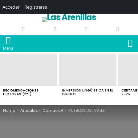
Acceder
Registrarse
S
Menu
LATEST
STORIES
RECOMENDACIONES
INMERSIÓN LINGÜÍSTICA EN EL
CERTAMEN
LECTORAS (2ºT)
PIRINEO
2025
You are here:
Home
Artículos
ComunicA
PUEBLOS DEL VALLE