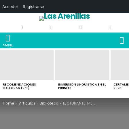
Acceder
Registrarse
S
Menu
LATEST
STORIES
RECOMENDACIONES
INMERSIÓN LINGÜÍSTICA EN EL
CERTAMEN
LECTORAS (2ºT)
PIRINEO
2025
You are here:
Home
Artículos
Biblioteca
LECTURANTE: MENÚS PARA FEBRERO