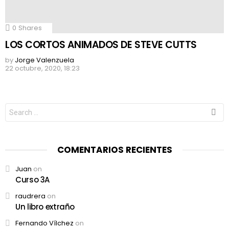
0
Shares
LOS CORTOS ANIMADOS DE STEVE CUTTS
by
Jorge Valenzuela
22 octubre, 2020, 18:23
Search
for:
COMENTARIOS RECIENTES
Juan
on
Curso 3A
raudrera
on
Un libro extraño
Fernando Vílchez
on