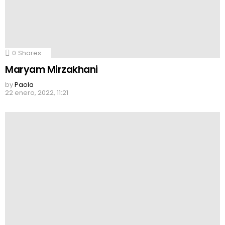
0
Shares
Maryam Mirzakhani
by
Paola
22 enero, 2022, 11:21