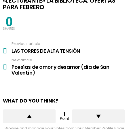
«LECTURANTE» LA BIBLIOTECA: OFERTAS
PARA FEBRERO
0
SHARES
Previous article
See
more
LAS TORRES DE ALTA TENSIÓN
Next article
Poesías de amor y desamor (día de San
Valentín)
WHAT DO YOU THINK?
1
Point
Browse and manage your votes from your Member Profile Page