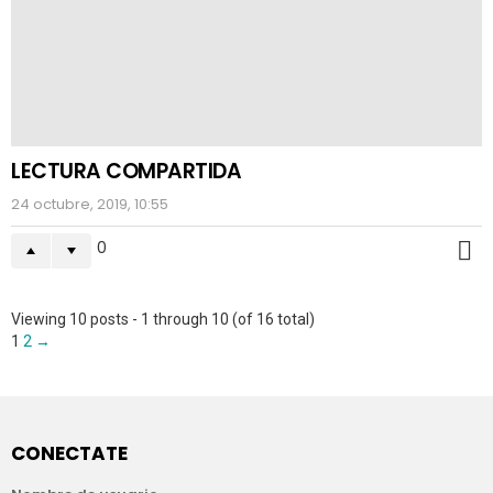
LECTURA COMPARTIDA
24 octubre, 2019, 10:55
0
M
Viewing 10 posts - 1 through 10 (of 16 total)
1
2
→
CONECTATE