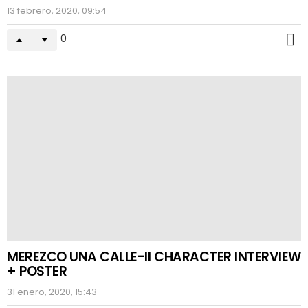
13 febrero, 2020, 09:54
0
M
MEREZCO UNA CALLE-II CHARACTER INTERVIEW
+ POSTER
31 enero, 2020, 15:43