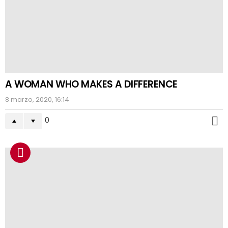
A WOMAN WHO MAKES A DIFFERENCE
8 marzo, 2020, 16:14
0
M