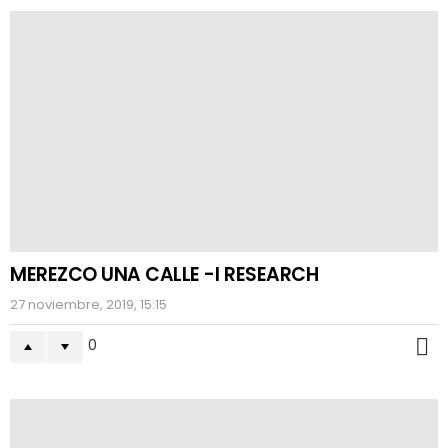
MEREZCO UNA CALLE -I RESEARCH
27 noviembre, 2019, 15:15
0
M