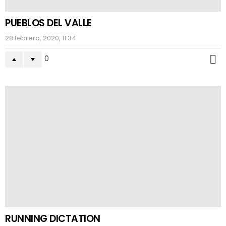
PUEBLOS DEL VALLE
28 febrero, 2020, 11:34
0
M
RUNNING DICTATION