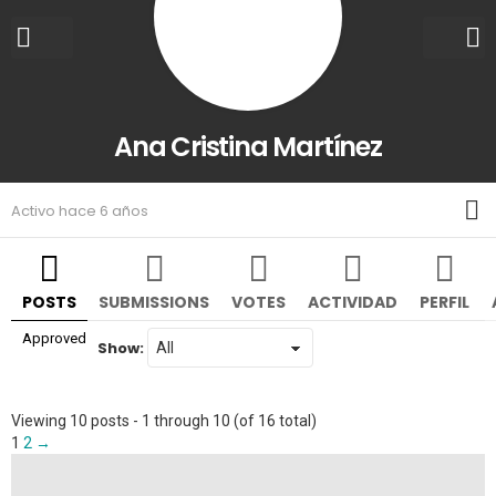
Ana Cristina Martínez
M
Activo hace 6 años
POSTS
SUBMISSIONS
VOTES
ACTIVIDAD
PERFIL
Approved
Show:
Viewing 10 posts - 1 through 10 (of 16 total)
1
2
→