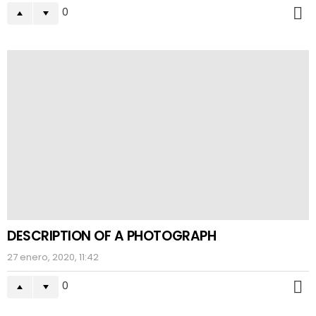
0
M
DESCRIPTION OF A PHOTOGRAPH
27 enero, 2020, 11:42
0
M