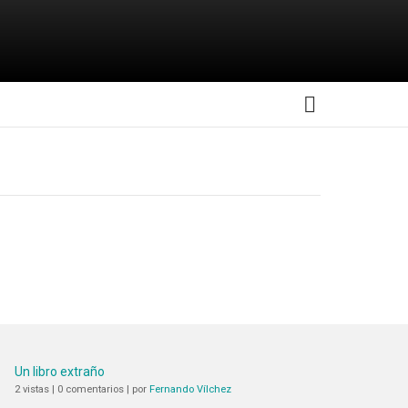
MORE
Un libro extraño
2 vistas
|
0 comentarios
|
por
Fernando Vílchez