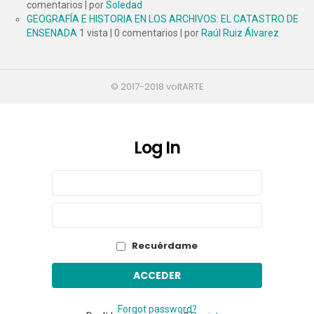
comentarios
|
por
Soledad
GEOGRAFÍA E HISTORIA EN LOS ARCHIVOS: EL CATASTRO DE
ENSENADA
1 vista
|
0 comentarios
|
por
Raúl Ruiz Álvarez
© 2017-2018 voltARTE
Log In
Sign
Nombre
de
In
usuario
Contraseña
o
correo
electrónico
Recuérdame
Forgot password?