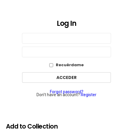
Log In
Sign
Nombre
de
In
usuario
Contraseña
o
correo
electrónico
Recuérdame
Forgot password?
Don't have an account?
Register
Add to Collection