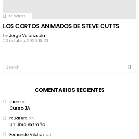
0
Shares
LOS CORTOS ANIMADOS DE STEVE CUTTS
by
Jorge Valenzuela
22 octubre, 2020, 18:23
Search
for:
COMENTARIOS RECIENTES
Juan
on
Curso 3A
raudrera
on
Un libro extraño
Fernando Vílchez
on