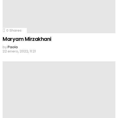
0
Shares
Maryam Mirzakhani
by
Paola
22 enero, 2022, 11:21