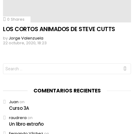
0
Shares
LOS CORTOS ANIMADOS DE STEVE CUTTS
by
Jorge Valenzuela
22 octubre, 2020, 18:23
Search
for:
COMENTARIOS RECIENTES
Juan
on
Curso 3A
raudrera
on
Un libro extraño
Fernando Vílchez
on