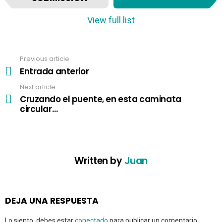
e
m
View full list
n
a
v
Previous article
See
i
more
Entrada anterior
g
a
Next article
t
Cruzando el puente, en esta caminata
i
circular…
o
n
Written by
Juan
DEJA UNA RESPUESTA
Lo siento, debes estar
conectado
para publicar un comentario.