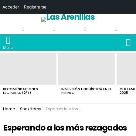
Acceder
Registrarse
S
Menu
LATEST
STORIES
RECOMENDACIONES
INMERSIÓN LINGÜÍSTICA EN EL
CERTAMEN
LECTORAS (2ºT)
PIRINEO
2025
You are here:
Home
Snax Items
Esperando a los más rezagados
Esperando a los más rezagados