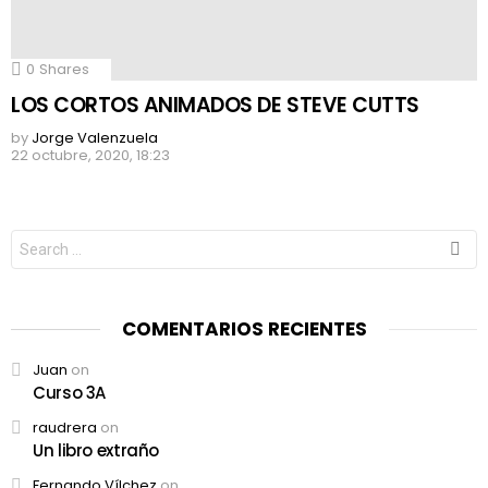
0
Shares
LOS CORTOS ANIMADOS DE STEVE CUTTS
by
Jorge Valenzuela
22 octubre, 2020, 18:23
Search
for:
COMENTARIOS RECIENTES
Juan
on
Curso 3A
raudrera
on
Un libro extraño
Fernando Vílchez
on