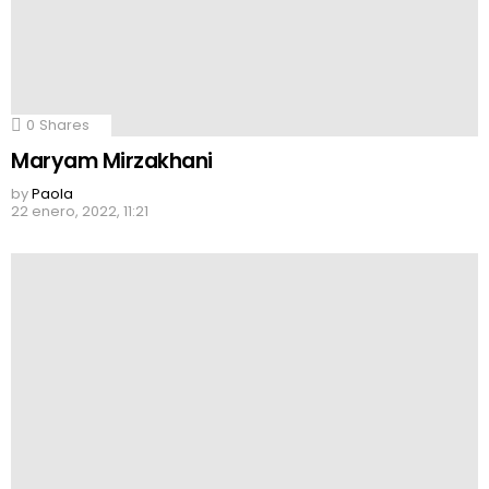
0
Shares
Maryam Mirzakhani
by
Paola
22 enero, 2022, 11:21