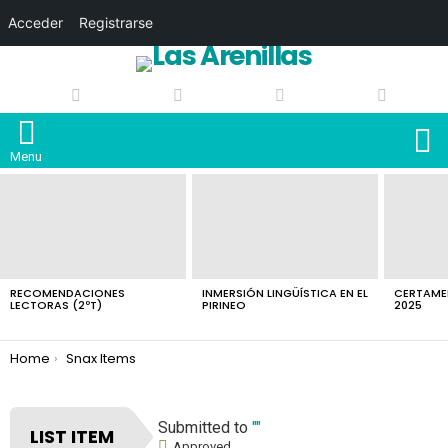
Acceder
Registrarse
S
Menu
LATEST
STORIES
RECOMENDACIONES
INMERSIÓN LINGÜÍSTICA EN EL
CERTAMEN
LECTORAS (2ºT)
PIRINEO
2025
You are here:
Home
Snax Items
Submitted to
""
LIST ITEM
Approved