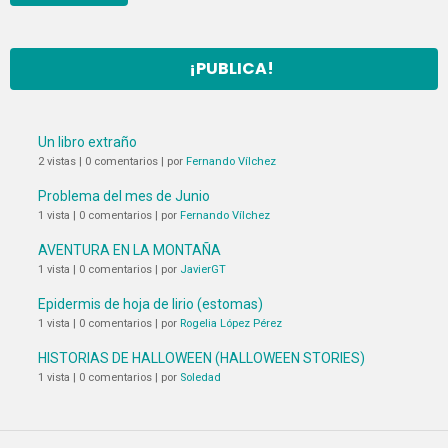
¡PUBLICA!
Un libro extraño
2 vistas
|
0 comentarios
|
por
Fernando Vílchez
Problema del mes de Junio
1 vista
|
0 comentarios
|
por
Fernando Vílchez
AVENTURA EN LA MONTAÑA
1 vista
|
0 comentarios
|
por
JavierGT
Epidermis de hoja de lirio (estomas)
1 vista
|
0 comentarios
|
por
Rogelia López Pérez
HISTORIAS DE HALLOWEEN (HALLOWEEN STORIES)
1 vista
|
0 comentarios
|
por
Soledad