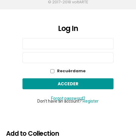
© 2017-2018 voltARTE
Log In
Sign
Nombre
de
In
usuario
Contraseña
o
correo
electrónico
Recuérdame
Forgot password?
Don't have an account?
Register
Add to Collection