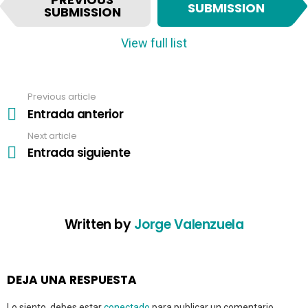
t
SUBMISSION
SUBMISSION
e
m
View full list
n
a
v
Previous article
See
i
more
Entrada anterior
g
a
Next article
t
Entrada siguiente
i
o
n
Written by
Jorge Valenzuela
DEJA UNA RESPUESTA
Lo siento, debes estar
conectado
para publicar un comentario.