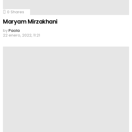
0
Shares
Maryam Mirzakhani
by
Paola
22 enero, 2022, 11:21