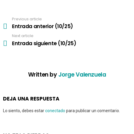
n
a
v
Previous article
See
i
more
Entrada anterior (10/25)
g
a
Next article
t
Entrada siguiente (10/25)
i
o
n
Written by
Jorge Valenzuela
DEJA UNA RESPUESTA
Lo siento, debes estar
conectado
para publicar un comentario.