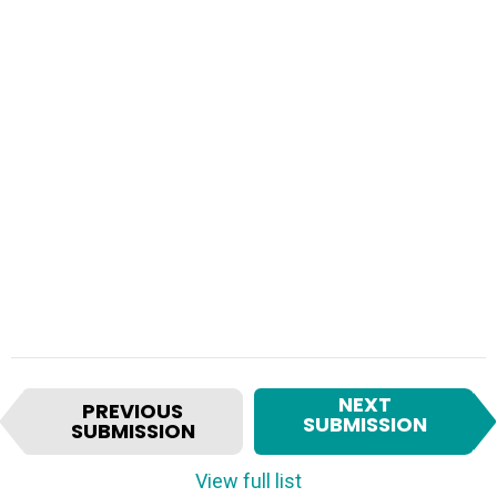
I
NEXT
PREVIOUS
t
SUBMISSION
SUBMISSION
e
m
View full list