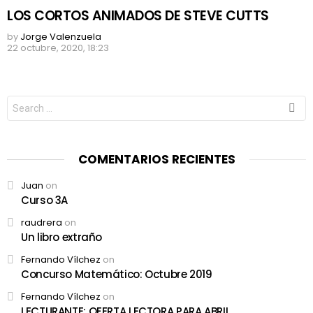
LOS CORTOS ANIMADOS DE STEVE CUTTS
by
Jorge Valenzuela
22 octubre, 2020, 18:23
Search
for:
COMENTARIOS RECIENTES
Juan
on
Curso 3A
raudrera
on
Un libro extraño
Fernando Vílchez
on
Concurso Matemático: Octubre 2019
Fernando Vílchez
on
LECTURANTE: OFERTA LECTORA PARA ABRIL