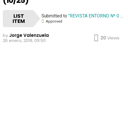
(10/25)
LIST
Submitted to
"REVISTA ENTORNO Nº 0 Año 1985"
ITEM
Approved
by
Jorge Valenzuela
20
Views
26 enero, 2018, 09:50