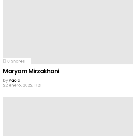
0
Shares
Maryam Mirzakhani
by
Paola
22 enero, 2022, 11:21