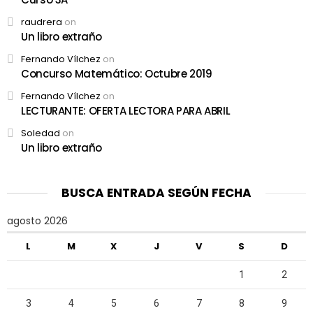
raudrera
on
Un libro extraño
Fernando Vílchez
on
Concurso Matemático: Octubre 2019
Fernando Vílchez
on
LECTURANTE: OFERTA LECTORA PARA ABRIL
Soledad
on
Un libro extraño
BUSCA ENTRADA SEGÚN FECHA
agosto 2026
L
M
X
J
V
S
D
1
2
3
4
5
6
7
8
9