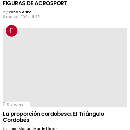
FIGURAS DE ACROSPORT
by
irene y erika
9 marzo, 2024, 11:45
0
Shares
La proporción cordobesa: El Triángulo
Cordobés
by
Jose Manuel Martín López