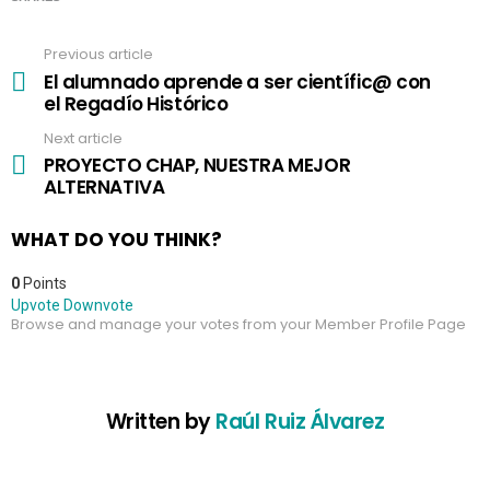
Previous article
See
more
El alumnado aprende a ser científic@ con
el Regadío Histórico
Next article
PROYECTO CHAP, NUESTRA MEJOR
ALTERNATIVA
WHAT DO YOU THINK?
0
Points
Upvote
Downvote
Browse and manage your votes from your Member Profile Page
Written by
Raúl Ruiz Álvarez