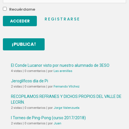
Recuérdame
REGISTRARSE
¡PUBLICA!
El Conde Lucanor visto por nuestro alumnado de 3ESO
4 vistas
|
0 comentarios
|
por
Las arenillas
Jeroglíficos día de Pi
2 vistas
|
0 comentarios
|
por
Fernando Vílchez
RECOPILAMOS REFRANES Y DICHOS PROPIOS DEL VALLE DE
LECRÍN.
2 vistas
|
0 comentarios
|
por
Jorge Valenzuela
I Torneo de Ping-Pong (curso 2017/2018)
2 vistas
|
0 comentarios
|
por
Juan