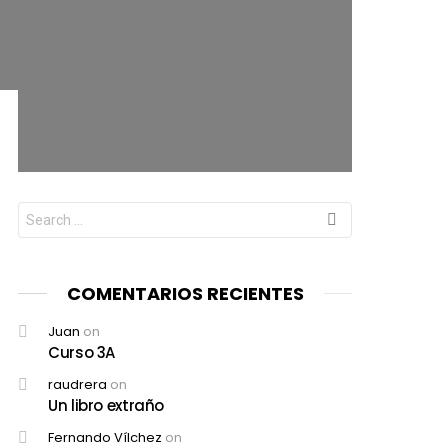
Search
for:
COMENTARIOS RECIENTES
Juan
on
Curso 3A
raudrera
on
Un libro extraño
Fernando Vílchez
on