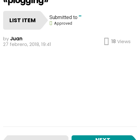
«plogging»
Submitted to
""
LIST ITEM
Approved
by
Juan
18
Views
27 febrero, 2018, 19:41
I
NEXT