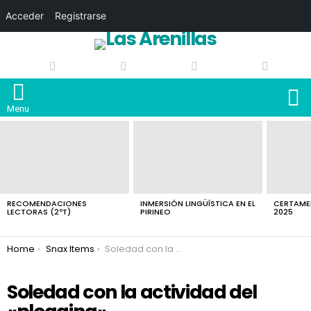
Acceder
Registrarse
S
Menu
LATEST
STORIES
RECOMENDACIONES
INMERSIÓN LINGÜÍSTICA EN EL
CERTAMEN
LECTORAS (2ºT)
PIRINEO
2025
You are here:
Home
Snax Items
Soledad con la actividad del «plogging»
Soledad con la actividad del