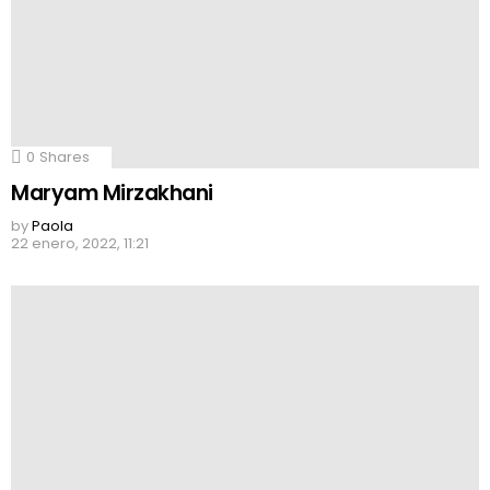
0
Shares
Maryam Mirzakhani
by
Paola
22 enero, 2022, 11:21