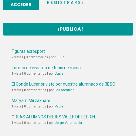
REGISTRARSE
¡PUBLICA!
Figuras acrosport
2 vistas
|
0 comentarios
|
por
Julia
Torneo de invierno de tenis de mesa
1 vista
|
0 comentarios
|
por
Juan
El Conde Lucanor visto por nuestro alumnado de 3ESO
1 vista
|
0 comentarios
|
por
Las arenillas
Maryam Mirzakhani
1 vista
|
0 comentarios
|
por
Paola
ORLAS ALUMNOS DEL IES VALLE DE LECRÍN.
1 vista
|
0 comentarios
|
por
Jorge Valenzuela