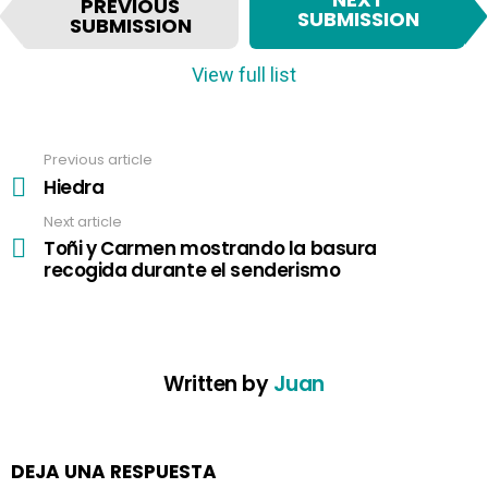
PREVIOUS
t
SUBMISSION
SUBMISSION
e
m
View full list
n
a
v
Previous article
See
i
more
Hiedra
g
a
Next article
t
Toñi y Carmen mostrando la basura
i
recogida durante el senderismo
o
n
Written by
Juan
DEJA UNA RESPUESTA