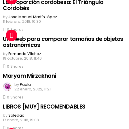
La proporción cordobesa: El Triángulo
Cordobés
by
Jose Manuel Martín López
11 febrero, 2018, 10:30
0
Shares
Una web para comparar tamaños de objetos
astronómicos
by
Fernando Vílchez
19 octubre, 2018, 11:40
0
Shares
Maryam Mirzakhani
by
Paola
22 enero, 2022, 11:21
0
Shares
LIBROS [MUY] RECOMENDABLES
by
Soledad
17 enero, 2018, 19:08
0
Shares