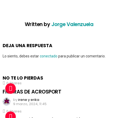
i
o
n
Written by
Jorge Valenzuela
DEJA UNA RESPUESTA
Lo siento, debes estar
conectado
para publicar un comentario.
NO TE LO PIERDAS
0
Shares
17
FIGURAS DE ACROSPORT
by
irene y erika
9 marzo, 2024, 11:45
0
Shares