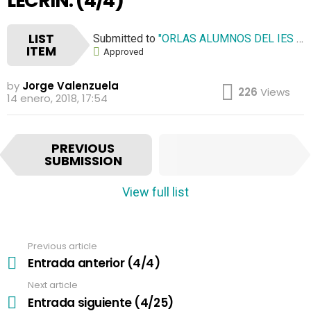
LECRÍN. (4/4)
LIST
Submitted to
"ORLAS ALUMNOS DEL IES VALLE DE LECRÍN."
ITEM
Approved
by
Jorge Valenzuela
226
Views
14 enero, 2018, 17:54
I
NEXT
PREVIOUS
t
SUBMISSION
SUBMISSION
e
m
View full list
n
a
v
Previous article
See
i
more
Entrada anterior (4/4)
g
a
Next article
t
Entrada siguiente (4/25)