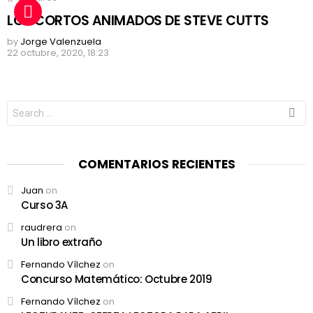
LOS CORTOS ANIMADOS DE STEVE CUTTS
by
Jorge Valenzuela
22 octubre, 2020, 18:23
Search
for:
COMENTARIOS RECIENTES
Juan
on
Curso 3A
raudrera
on
Un libro extraño
Fernando Vílchez
on
Concurso Matemático: Octubre 2019
Fernando Vílchez
on