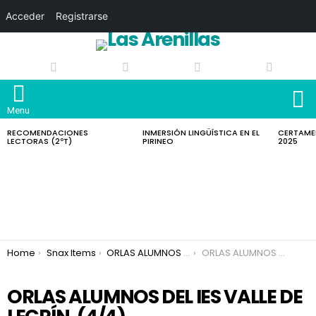
Acceder
Registrarse
S
Menu
LATEST
RECOMENDACIONES
INMERSIÓN LINGÜÍSTICA EN EL
CERTAMEN
STORIES
LECTORAS (2ºT)
PIRINEO
2025
You are here:
Home
Snax Items
ORLAS ALUMNOS DEL IES VALLE DE LECRÍN.
ORLAS ALUMNOS DEL IES VALLE DE LECRÍN.
ORLAS ALUMNOS DEL IES VALLE DE