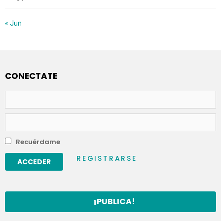
« Jun
CONECTATE
Nombre
de
usuario
Contraseña
Recuérdame
REGISTRARSE
¡PUBLICA!