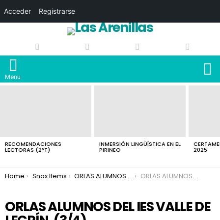
Acceder
Registrarse
S
Menu
LATEST
STORIES
RECOMENDACIONES
INMERSIÓN LINGÜÍSTICA EN EL
CERTAMEN
LECTORAS (2ºT)
PIRINEO
2025
You are here:
Home
Snax Items
ORLAS ALUMNOS DEL IES VALLE DE LECRÍN.
ORLAS ALUMNOS DEL IES VALLE DE LECRÍN.
ORLAS ALUMNOS DEL IES VALLE DE