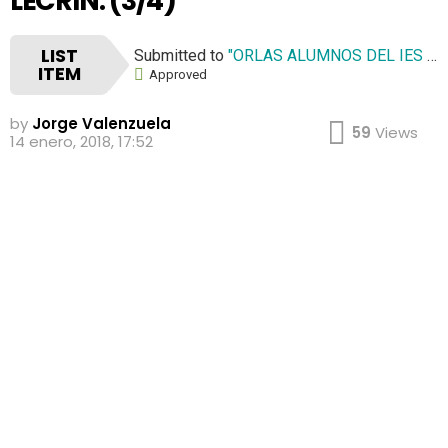
LECRÍN. (3/4)
LIST
Submitted to
"ORLAS ALUMNOS DEL IES VALLE DE LECRÍN."
ITEM
Approved
by
Jorge Valenzuela
59
Views
14 enero, 2018, 17:52