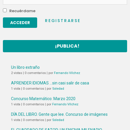
Recuérdame
REGISTRARSE
¡PUBLICA!
Un libro extraño
2 vistas
|
0 comentarios
|
por
Fernando Vílchez
APRENDER IDIOMAS …sin casi salir de casa
1 vista
|
0 comentarios
|
por
Soledad
Concurso Matemático: Marzo 2020
1 vista
|
0 comentarios
|
por
Fernando Vílchez
DÍA DEL LIBRO. Gente que lee. Concurso de imágenes
1 vista
|
0 comentarios
|
por
Soledad
EL CUADRADO DE SATOR: UN ENIGMA MILENARIO