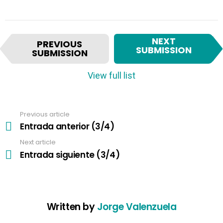
I
NEXT
PREVIOUS
t
SUBMISSION
SUBMISSION
e
m
View full list
n
a
v
Previous article
See
i
more
Entrada anterior (3/4)
g
a
Next article
t
Entrada siguiente (3/4)
i
o
n
Written by
Jorge Valenzuela