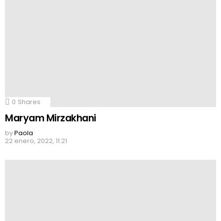
0
Shares
Maryam Mirzakhani
by
Paola
22 enero, 2022, 11:21