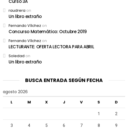
Curso 3A
raudrera
on
Un libro extraño
Fernando Vílchez
on
Concurso Matemático: Octubre 2019
Fernando Vílchez
on
LECTURANTE: OFERTA LECTORA PARA ABRIL
Soledad
on
Un libro extraño
BUSCA ENTRADA SEGÚN FECHA
agosto 2026
L
M
X
J
V
S
D
1
2
3
4
5
6
7
8
9