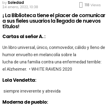
by
Soledad
118
Views
24 enero, 2022, 10:38
¡ La Biblioteca tiene el placer de comunicar
a sus fieles usuarios la llegada de nuevos
títulos!
Cartas al señor A.
:
Un libro universal, único, conmovedor, cálido y lleno de
humor envuelto en melancolía sobre la
lucha de una familia contra una enfermedad terrible:
el Alzheimer. • WHITE RAVENS 2020
Lola Vendetta
:
siempre irreverente y atrevida
Moderna de pueblo
: