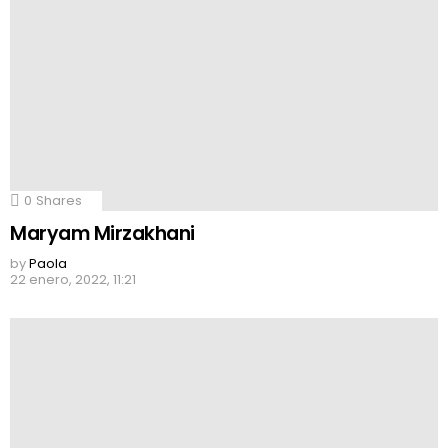
0
Shares
Maryam Mirzakhani
by
Paola
22 enero, 2022, 11:21