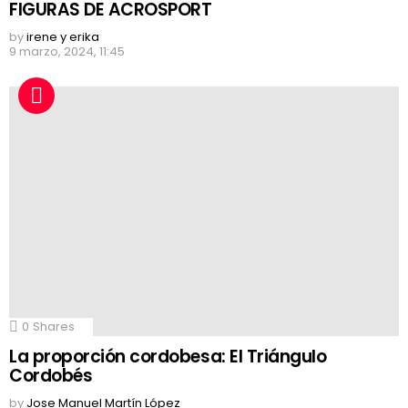
FIGURAS DE ACROSPORT
by
irene y erika
9 marzo, 2024, 11:45
0
Shares
La proporción cordobesa: El Triángulo
Cordobés
by
Jose Manuel Martín López