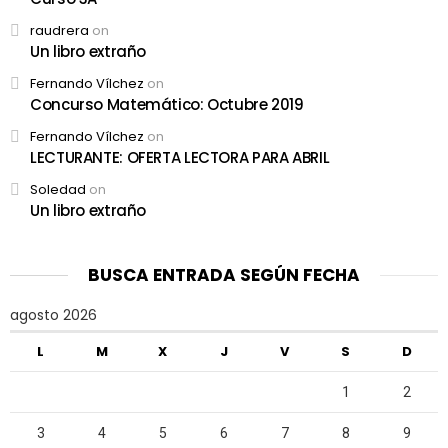
raudrera
on
Un libro extraño
Fernando Vílchez
on
Concurso Matemático: Octubre 2019
Fernando Vílchez
on
LECTURANTE: OFERTA LECTORA PARA ABRIL
Soledad
on
Un libro extraño
BUSCA ENTRADA SEGÚN FECHA
agosto 2026
L
M
X
J
V
S
D
1
2
3
4
5
6
7
8
9