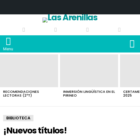
S
Menu
LATEST
STORIES
RECOMENDACIONES
INMERSIÓN LINGÜÍSTICA EN EL
CERTAMEN
LECTORAS (2ºT)
PIRINEO
2025
You are here:
Home
Artículos
Biblioteca
¡Nuevos títulos!
BIBLIOTECA
¡Nuevos títulos!