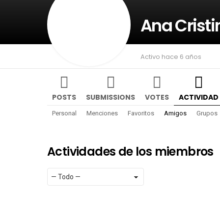
Ana Cristi
Activo hace 6 años
POSTS
SUBMISSIONS
VOTES
ACTIVIDAD
Personal
Menciones
Favoritos
Amigos
Grupos
Actividades de los miembros
Mostrar:
RSS