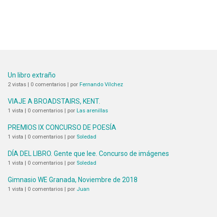
Un libro extraño
2 vistas
|
0 comentarios
|
por
Fernando Vílchez
VIAJE A BROADSTAIRS, KENT.
1 vista
|
0 comentarios
|
por
Las arenillas
PREMIOS IX CONCURSO DE POESÍA
1 vista
|
0 comentarios
|
por
Soledad
DÍA DEL LIBRO. Gente que lee. Concurso de imágenes
1 vista
|
0 comentarios
|
por
Soledad
Gimnasio WE Granada, Noviembre de 2018
1 vista
|
0 comentarios
|
por
Juan