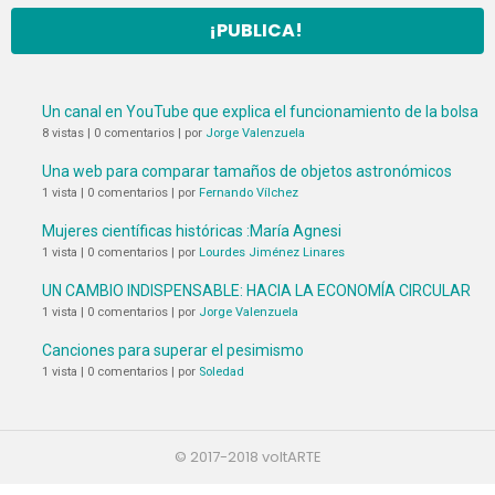
¡PUBLICA!
Un canal en YouTube que explica el funcionamiento de la bolsa
8 vistas
|
0 comentarios
|
por
Jorge Valenzuela
Una web para comparar tamaños de objetos astronómicos
1 vista
|
0 comentarios
|
por
Fernando Vílchez
Mujeres científicas históricas :María Agnesi
1 vista
|
0 comentarios
|
por
Lourdes Jiménez Linares
UN CAMBIO INDISPENSABLE: HACIA LA ECONOMÍA CIRCULAR
1 vista
|
0 comentarios
|
por
Jorge Valenzuela
Canciones para superar el pesimismo
1 vista
|
0 comentarios
|
por
Soledad
© 2017-2018 voltARTE