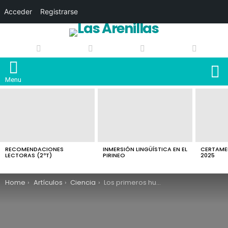
Acceder
Registrarse
S
Menu
LATEST
STORIES
RECOMENDACIONES
INMERSIÓN LINGÜÍSTICA EN EL
CERTAMEN
LECTORAS (2ºT)
PIRINEO
2025
You are here:
Home
Artículos
Ciencia
Los primeros humanos