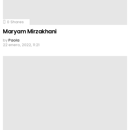
0
Shares
Maryam Mirzakhani
by
Paola
22 enero, 2022, 11:21