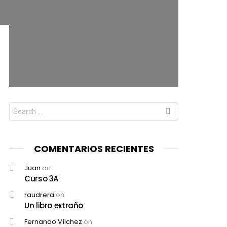
Search
for:
COMENTARIOS RECIENTES
Juan
on
Curso 3A
raudrera
on
Un libro extraño
Fernando Vílchez
on