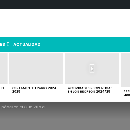
ES
ACTUALIDAD
5
 EL
CERTAMEN LITERARIO 2024-
ACTIVIDADES RECREATIVAS
PRE
2025
EN LOS RECREOS 2024/25
LIB
n el Club Villa de Otura (19/11/2021)