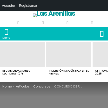
Acceder
Registrarse
S
Menu
LATEST
STORIES
RECOMENDACIONES
INMERSIÓN LINGÜÍSTICA EN EL
CERTAMEN
LECTORAS (2ºT)
PIRINEO
2025
You are here:
Home
Artículos
Concursos
CONCURSO DE RELATOS DE TERROR Y MISTERIO