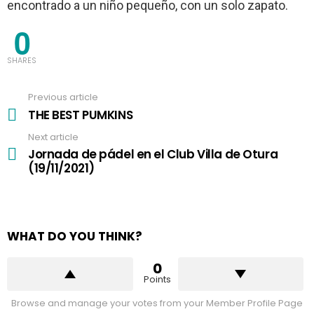
encontrado a un niño pequeño, con un solo zapato.
0
SHARES
Previous article
See
more
THE BEST PUMKINS
Next article
Jornada de pádel en el Club Villa de Otura
(19/11/2021)
WHAT DO YOU THINK?
0
Points
Browse and manage your votes from your Member Profile Page