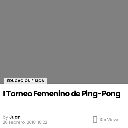
EDUCACIÓN FÍSICA
I Torneo Femenino de Ping-Pong
Illustration Featuring a Female Table Tennis Player Holding a
Paddle and a Ping Pong Ball
by
Juan
315
Views
26 febrero, 2018, 18:22