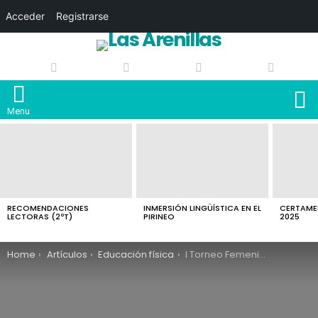
Acceder
Registrarse
S
Menu
LATEST
STORIES
RECOMENDACIONES
INMERSIÓN LINGÜÍSTICA EN EL
CERTAMEN
LECTORAS (2ºT)
PIRINEO
2025
You are here:
Home
Artículos
Educación física
I Torneo Femenino de Ping-Pong