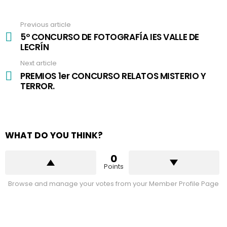
Previous article
See
more
5º CONCURSO DE FOTOGRAFÍA IES VALLE DE
LECRÍN
Next article
PREMIOS 1er CONCURSO RELATOS MISTERIO Y
TERROR.
WHAT DO YOU THINK?
0
Points
Browse and manage your votes from your Member Profile Page