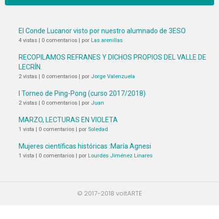
El Conde Lucanor visto por nuestro alumnado de 3ESO
4 vistas
|
0 comentarios
|
por
Las arenillas
RECOPILAMOS REFRANES Y DICHOS PROPIOS DEL VALLE DE
LECRÍN.
2 vistas
|
0 comentarios
|
por
Jorge Valenzuela
I Torneo de Ping-Pong (curso 2017/2018)
2 vistas
|
0 comentarios
|
por
Juan
MARZO, LECTURAS EN VIOLETA
1 vista
|
0 comentarios
|
por
Soledad
Mujeres científicas históricas :María Agnesi
1 vista
|
0 comentarios
|
por
Lourdes Jiménez Linares
© 2017-2018 voltARTE