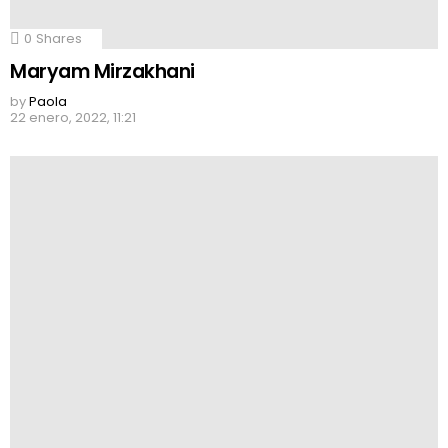
0
Shares
Maryam Mirzakhani
by
Paola
22 enero, 2022, 11:21