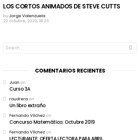
LOS CORTOS ANIMADOS DE STEVE CUTTS
by
Jorge Valenzuela
22 octubre, 2020, 18:23
Search
for:
COMENTARIOS RECIENTES
Juan
on
Curso 3A
raudrera
on
Un libro extraño
Fernando Vílchez
on
Concurso Matemático: Octubre 2019
Fernando Vílchez
on
LECTURANTE: OFERTA LECTORA PARA ABRIL