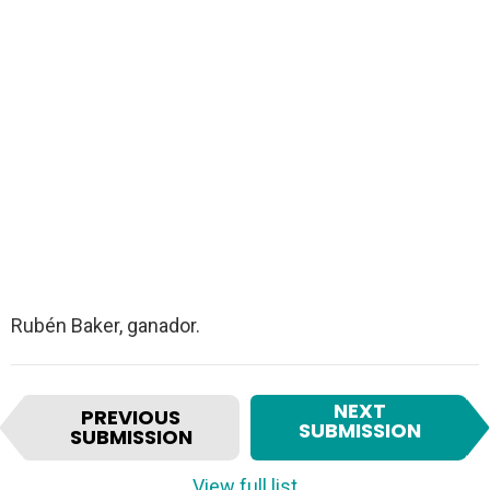
Rubén Baker, ganador.
I
NEXT
PREVIOUS
t
SUBMISSION
SUBMISSION
e
m
View full list