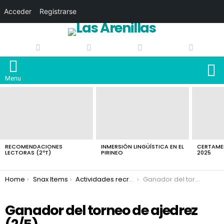
Acceder
Registrarse
S
Menu
LATEST
STORIES
RECOMENDACIONES
INMERSIÓN LINGÜÍSTICA EN EL
CERTAMEN
LECTORAS (2ºT)
PIRINEO
2025
You are here:
Home
Snax Items
Actividades recreativas en los recreos 2024/25
Ganador del torneo de ajedrez
Ganador del torneo de ajedrez