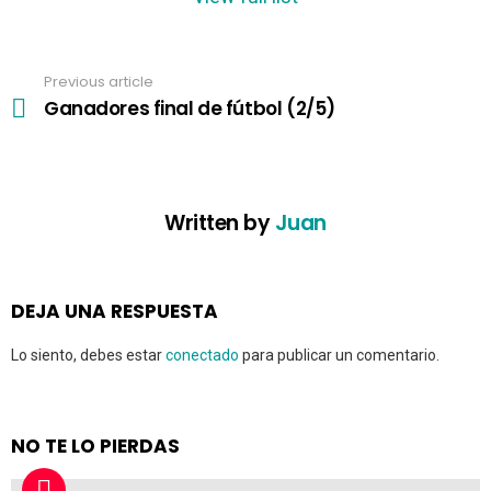
n
a
v
Previous article
See
i
more
Ganadores final de fútbol (2/5)
g
a
t
i
o
Written by
Juan
n
DEJA UNA RESPUESTA
Lo siento, debes estar
conectado
para publicar un comentario.
NO TE LO PIERDAS