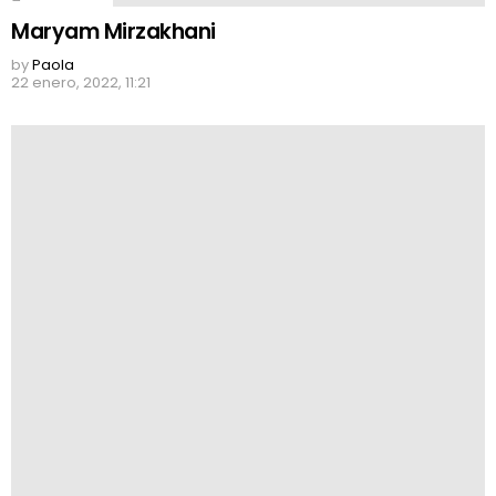
Maryam Mirzakhani
by
Paola
22 enero, 2022, 11:21