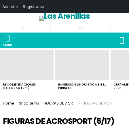
Acceder
Registrarse
S
Menu
LATEST
STORIES
RECOMENDACIONES
INMERSIÓN LINGÜÍSTICA EN EL
CERTAMEN
LECTORAS (2ºT)
PIRINEO
2025
You are here:
Home
Snax Items
FIGURAS DE ACROSPORT
FIGURAS DE ACROSPORT
FIGURAS DE ACROSPORT (5/17)