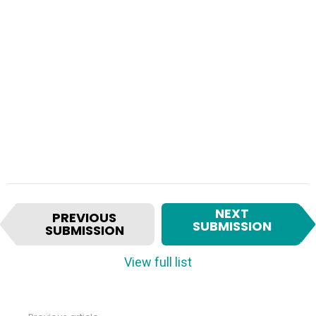
I
NEXT
PREVIOUS
t
SUBMISSION
SUBMISSION
e
m
View full list
n
a
v