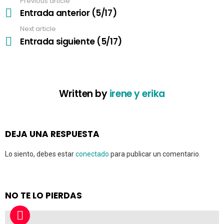
Previous article
See
i
more
Entrada anterior (5/17)
g
a
Next article
t
Entrada siguiente (5/17)
i
o
n
Written by
irene y erika
DEJA UNA RESPUESTA
Lo siento, debes estar
conectado
para publicar un comentario.
NO TE LO PIERDAS