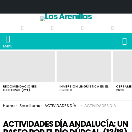
S
Menu
LATEST
STORIES
RECOMENDACIONES
INMERSIÓN LINGÜÍSTICA EN EL
CERTAMEN
LECTORAS (2ºT)
PIRINEO
2025
You are here:
Home
Snax Items
ACTIVIDADES DÍA ANDALUCÍA: UN PASEO POR EL RÍO DÚRCAL.
ACTIVIDADES DÍA ANDALUCÍA: UN PASEO POR EL RÍO DÚRCAL.
ACTIVIDADES DÍA ANDALUCÍA: UN