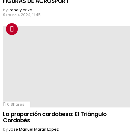
FIGURAS DE ACROSPORT
by
irene y erika
9 marzo, 2024, 11:45
0
Shares
La proporción cordobesa: El Triángulo
Cordobés
by
Jose Manuel Martín López