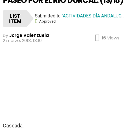
PASEO POR EL RÍO DÚRCAL. (13/18)
LIST
Submitted to
"ACTIVIDADES DÍA ANDALUCÍA: UN PASEO POR EL RÍO DÚRCAL."
ITEM
Approved
by
Jorge Valenzuela
16
Views
2 marzo, 2018, 13:10
Cascada.