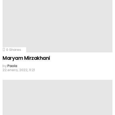
0
Shares
Maryam Mirzakhani
by
Paola
22 enero, 2022, 11:21