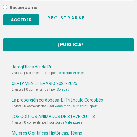
Recuérdame
REGISTRARSE
¡PUBLICA!
Jeroglíficos día de Pi
2 vistas
|
0 comentarios
|
por
Fernando Vílchez
CERTAMEN LITERARIO 2024-2025
2 vistas
|
0 comentarios
|
por
Soledad
La proporción cordobesa: El Triángulo Cordobés
1 vista
|
0 comentarios
|
por
Jose Manuel Martín López
LOS CORTOS ANIMADOS DE STEVE CUTTS
1 vista
|
0 comentarios
|
por
Jorge Valenzuela
Mujeres Científicas Históricas: Téano