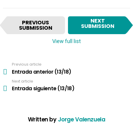
I
NEXT
PREVIOUS
t
SUBMISSION
SUBMISSION
e
m
View full list
n
a
v
Previous article
See
i
more
Entrada anterior (13/18)
g
a
Next article
t
Entrada siguiente (13/18)
i
o
n
Written by
Jorge Valenzuela