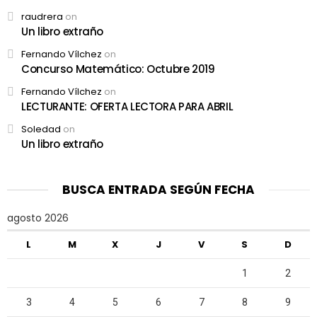
raudrera
on
Un libro extraño
Fernando Vílchez
on
Concurso Matemático: Octubre 2019
Fernando Vílchez
on
LECTURANTE: OFERTA LECTORA PARA ABRIL
Soledad
on
Un libro extraño
BUSCA ENTRADA SEGÚN FECHA
agosto 2026
L
M
X
J
V
S
D
1
2
3
4
5
6
7
8
9