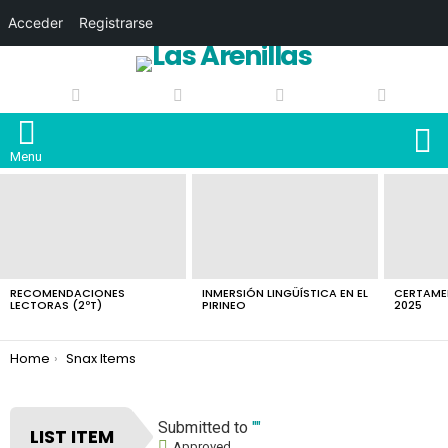
Acceder
Registrarse
S
Menu
LATEST
STORIES
RECOMENDACIONES
INMERSIÓN LINGÜÍSTICA EN EL
CERTAMEN
LECTORAS (2ºT)
PIRINEO
2025
You are here:
Home
Snax Items
Submitted to
""
LIST ITEM
Approved