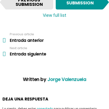
t
SUBMISSION
SUBMISSION
e
m
View full list
n
a
v
Previous article
See
i
more
Entrada anterior
g
a
Next article
t
Entrada siguiente
i
o
n
Written by
Jorge Valenzuela
DEJA UNA RESPUESTA
Lo siento, debes estar
conectado
para publicar un comentario.