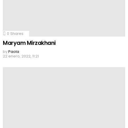
0
Shares
Maryam Mirzakhani
by
Paola
22 enero, 2022, 11:21