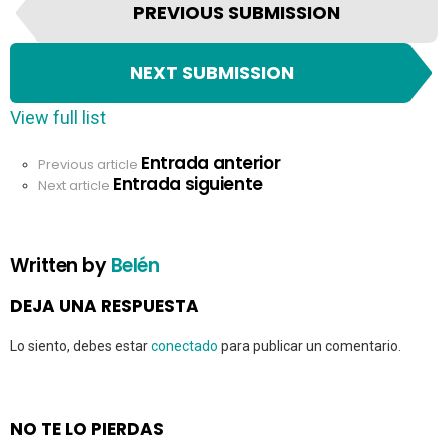
PREVIOUS SUBMISSION
t
e
m
NEXT SUBMISSION
n
a
View full list
v
i
Entrada anterior
See
Previous article
g
Entrada siguiente
more
Next article
a
t
i
Written by
Belén
o
n
DEJA UNA RESPUESTA
Lo siento, debes estar
conectado
para publicar un comentario.
NO TE LO PIERDAS