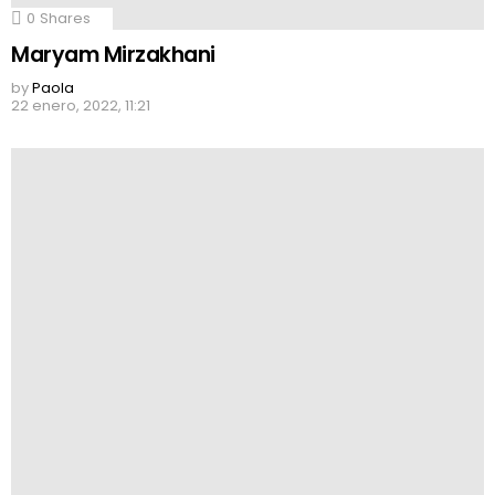
0
Shares
Maryam Mirzakhani
by
Paola
22 enero, 2022, 11:21