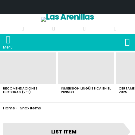
S
Menu
LATEST
STORIES
RECOMENDACIONES
INMERSIÓN LINGÜÍSTICA EN EL
CERTAMEN
LECTORAS (2ºT)
PIRINEO
2025
You are here:
Home
Snax Items
LIST ITEM