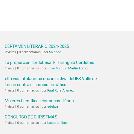
CERTAMEN LITERARIO 2024-2025
2 vistas
|
0 comentarios
|
por
Soledad
La proporción cordobesa: El Triángulo Cordobés
1 vista
|
0 comentarios
|
por
Jose Manuel Martín López
«Da vida al planeta» una iniciativa del IES Valle de
Lecrín contra el cambio climático
1 vista
|
0 comentarios
|
por
Raúl Ruiz Álvarez
Mujeres Científicas Históricas: Téano
1 vista
|
0 comentarios
|
por
edelwa
CONCURSO DE CHRISTMAS
1 vista
|
0 comentarios
|
por
Las arenillas