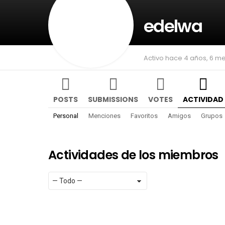
edelwa
Activo hace 4 años, 6 m
POSTS
SUBMISSIONS
VOTES
ACTIVIDAD
Personal
Menciones
Favoritos
Amigos
Grupos
Actividades de los miembros
Mostrar:
RSS