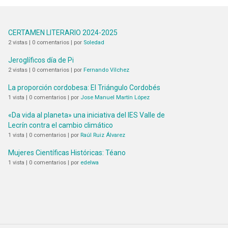
CERTAMEN LITERARIO 2024-2025
2 vistas
|
0 comentarios
|
por
Soledad
Jeroglíficos día de Pi
2 vistas
|
0 comentarios
|
por
Fernando Vílchez
La proporción cordobesa: El Triángulo Cordobés
1 vista
|
0 comentarios
|
por
Jose Manuel Martín López
«Da vida al planeta» una iniciativa del IES Valle de
Lecrín contra el cambio climático
1 vista
|
0 comentarios
|
por
Raúl Ruiz Álvarez
Mujeres Científicas Históricas: Téano
1 vista
|
0 comentarios
|
por
edelwa