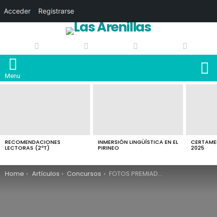
Acceder
Registrarse
S
Menu
LATEST
STORIES
RECOMENDACIONES
INMERSIÓN LINGÜÍSTICA EN EL
CERTAMEN
LECTORAS (2ºT)
PIRINEO
2025
You are here:
Home
Artículos
Concursos
FOTOS PREMIADAS 2019