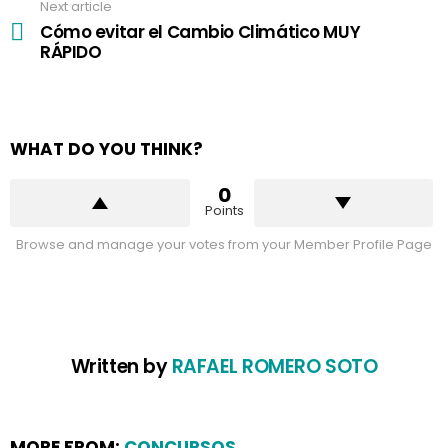
Next article
Cómo evitar el Cambio Climático MUY
RÁPIDO
WHAT DO YOU THINK?
0
Points
Browse and manage your votes from your Member Profile Page
Written by
RAFAEL ROMERO SOTO
MORE FROM:
CONCURSOS