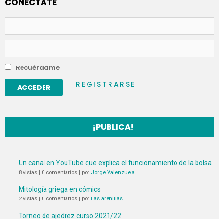
CONECTATE
Nombre
de
usuario
Contraseña
Recuérdame
REGISTRARSE
¡PUBLICA!
Un canal en YouTube que explica el funcionamiento de la bolsa
8 vistas
|
0 comentarios
|
por
Jorge Valenzuela
Mitología griega en cómics
2 vistas
|
0 comentarios
|
por
Las arenillas
Torneo de ajedrez curso 2021/22