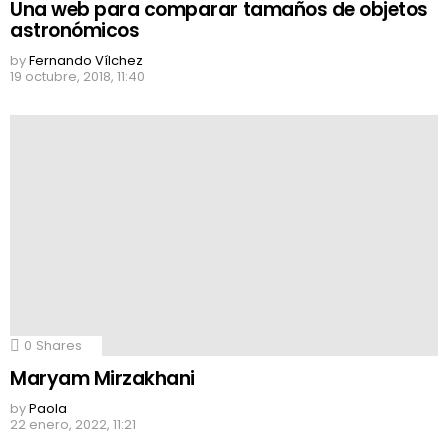
Una web para comparar tamaños de objetos
astronómicos
by
Fernando Vílchez
19 octubre, 2018, 11:40
0
Shares
Maryam Mirzakhani
by
Paola
22 enero, 2022, 11:21