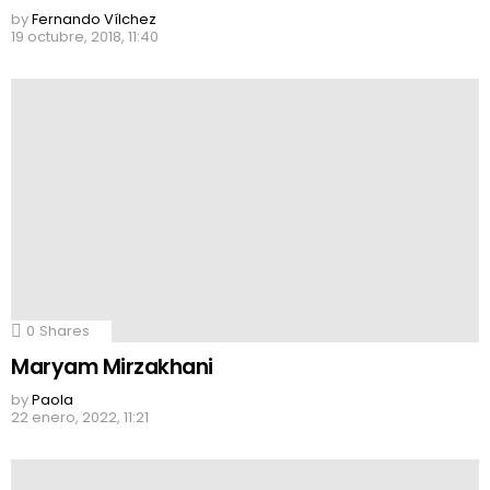
by
Fernando Vílchez
19 octubre, 2018, 11:40
0
Shares
Maryam Mirzakhani
by
Paola
22 enero, 2022, 11:21