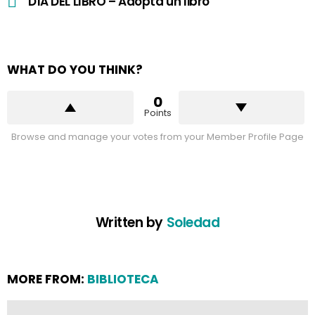
DÍA DEL LIBRO – Adopta un libro
WHAT DO YOU THINK?
0
Points
Browse and manage your votes from your Member Profile Page
Written by
Soledad
MORE FROM:
BIBLIOTECA