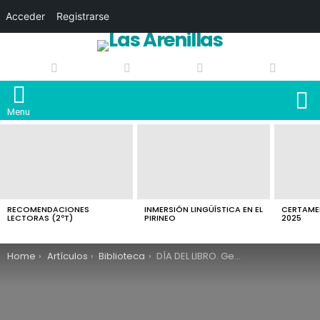
Acceder
Registrarse
S
Menu
LATEST
STORIES
RECOMENDACIONES
INMERSIÓN LINGÜÍSTICA EN EL
CERTAMEN
LECTORAS (2ºT)
PIRINEO
2025
You are here:
Home
Artículos
Biblioteca
DÍA DEL LIBRO. Gente que lee. Concurso de imágenes