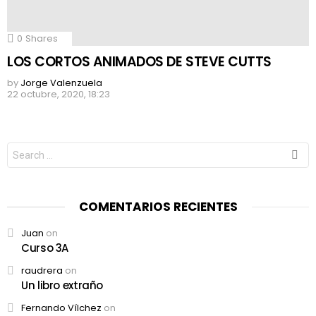
0
Shares
LOS CORTOS ANIMADOS DE STEVE CUTTS
by
Jorge Valenzuela
22 octubre, 2020, 18:23
Search
for:
COMENTARIOS RECIENTES
Juan
on
Curso 3A
raudrera
on
Un libro extraño
Fernando Vílchez
on