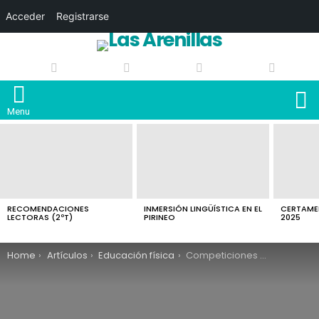
Acceder
Registrarse
S
Menu
LATEST
STORIES
RECOMENDACIONES
INMERSIÓN LINGÜÍSTICA EN EL
CERTAMEN
LECTORAS (2ºT)
PIRINEO
2025
You are here:
Home
Artículos
Educación física
Competiciones deportivas curso 2018/2019