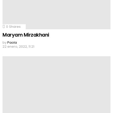
0
Shares
Maryam Mirzakhani
by
Paola
22 enero, 2022, 11:21