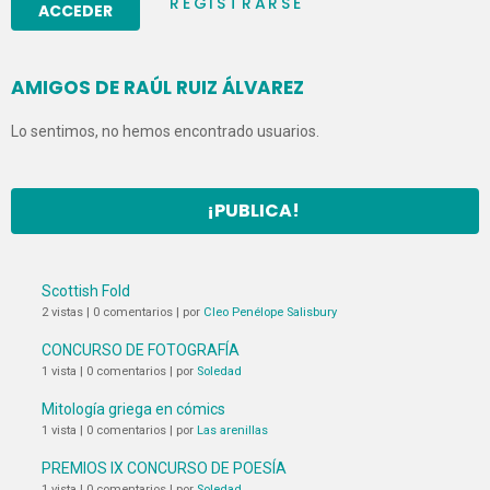
REGISTRARSE
AMIGOS DE RAÚL RUIZ ÁLVAREZ
Lo sentimos, no hemos encontrado usuarios.
¡PUBLICA!
Scottish Fold
2 vistas
|
0 comentarios
|
por
Cleo Penélope Salisbury
CONCURSO DE FOTOGRAFÍA
1 vista
|
0 comentarios
|
por
Soledad
Mitología griega en cómics
1 vista
|
0 comentarios
|
por
Las arenillas
PREMIOS IX CONCURSO DE POESÍA
1 vista
|
0 comentarios
|
por
Soledad