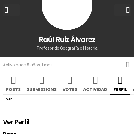
Raúl Ruiz Álvarez
Profesor de Geografía e Historia
M
Activo hace 5 años, 1 mes
POSTS
SUBMISSIONS
VOTES
ACTIVIDAD
PERFIL
Ver
Ver Perfil