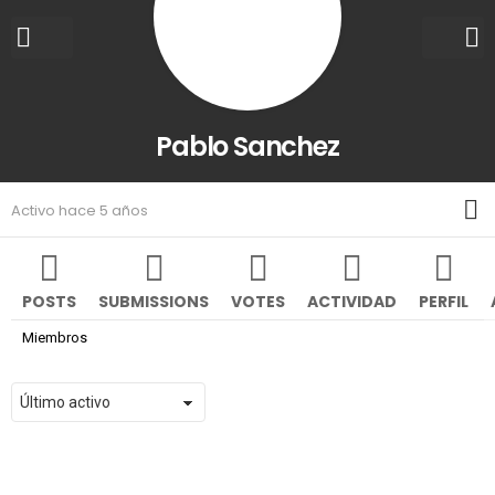
Pablo Sanchez
M
Activo hace 5 años
POSTS
SUBMISSIONS
VOTES
ACTIVIDAD
PERFIL
Miembros
Ordenar
por: