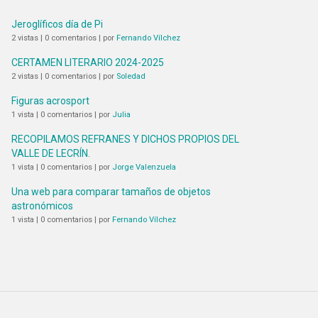
Jeroglíficos día de Pi
2 vistas
|
0 comentarios
|
por
Fernando Vílchez
CERTAMEN LITERARIO 2024-2025
2 vistas
|
0 comentarios
|
por
Soledad
Figuras acrosport
1 vista
|
0 comentarios
|
por
Julia
RECOPILAMOS REFRANES Y DICHOS PROPIOS DEL
VALLE DE LECRÍN.
1 vista
|
0 comentarios
|
por
Jorge Valenzuela
Una web para comparar tamaños de objetos
astronómicos
1 vista
|
0 comentarios
|
por
Fernando Vílchez