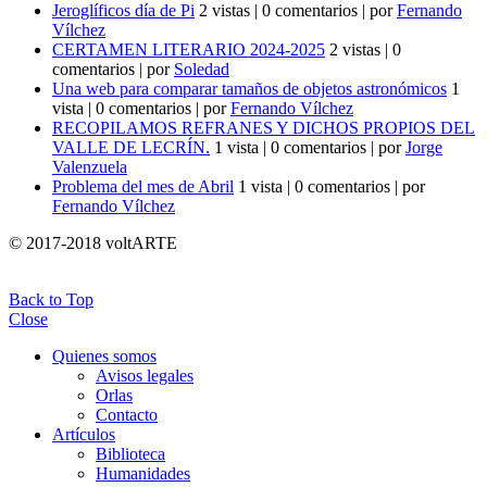
Jeroglíficos día de Pi
2 vistas
|
0 comentarios
|
por
Fernando
Vílchez
CERTAMEN LITERARIO 2024-2025
2 vistas
|
0
comentarios
|
por
Soledad
Una web para comparar tamaños de objetos astronómicos
1
vista
|
0 comentarios
|
por
Fernando Vílchez
RECOPILAMOS REFRANES Y DICHOS PROPIOS DEL
VALLE DE LECRÍN.
1 vista
|
0 comentarios
|
por
Jorge
Valenzuela
Problema del mes de Abril
1 vista
|
0 comentarios
|
por
Fernando Vílchez
© 2017-2018 voltARTE
Back to Top
Close
Quienes somos
Avisos legales
Orlas
Contacto
Artículos
Biblioteca
Humanidades