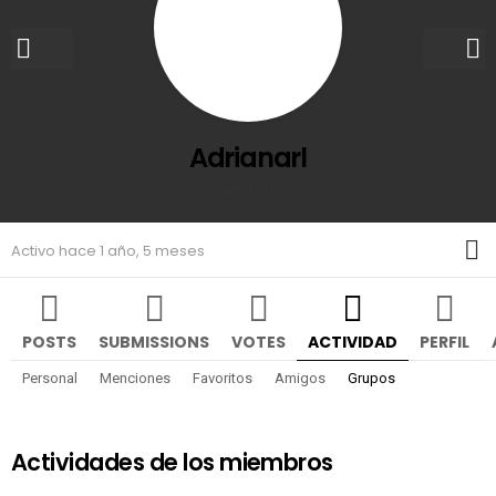
Adrianarl
2 BACH
M
Activo hace 1 año, 5 meses
POSTS
SUBMISSIONS
VOTES
ACTIVIDAD
PERFIL
Personal
Menciones
Favoritos
Amigos
Grupos
Actividades de los miembros