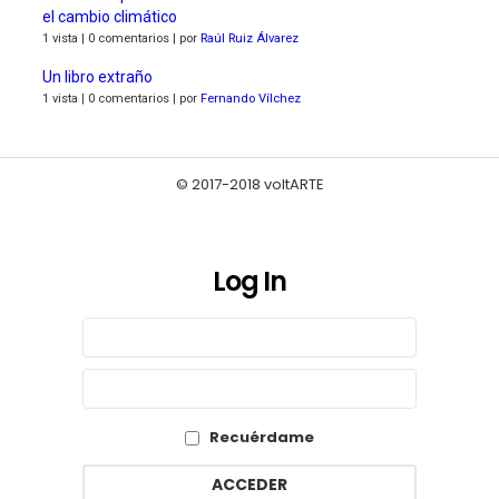
el cambio climático
1 vista
|
0 comentarios
|
por
Raúl Ruiz Álvarez
Un libro extraño
1 vista
|
0 comentarios
|
por
Fernando Vílchez
© 2017-2018 voltARTE
Log In
Sign
Nombre
de
In
usuario
Contraseña
o
correo
electrónico
Recuérdame