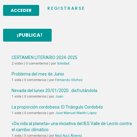
REGISTRARSE
¡PUBLICA!
CERTAMEN LITERARIO 2024-2025
2 vistas
|
0 comentarios
|
por
Soledad
Problema del mes de Junio
1 vista
|
0 comentarios
|
por
Fernando Vílchez
Nevada del lunes 20/01/2020…disfrutándola.
1 vista
|
0 comentarios
|
por
Juan
La proporción cordobesa: El Triángulo Cordobés
1 vista
|
0 comentarios
|
por
Jose Manuel Martín López
«Da vida al planeta» una iniciativa del IES Valle de Lecrín contra
el cambio climático
1 vista
|
0 comentarios
|
por
Raúl Ruiz Álvarez