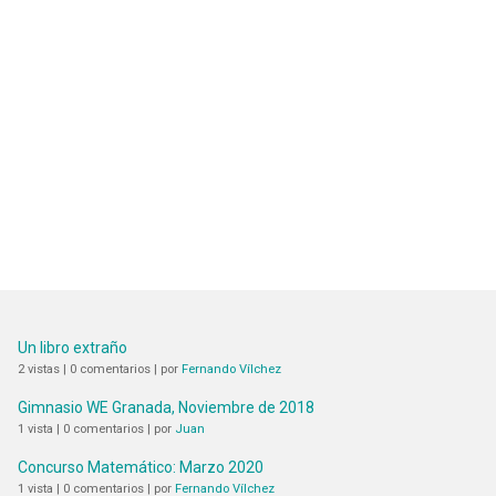
Un libro extraño
2 vistas
|
0 comentarios
|
por
Fernando Vílchez
Gimnasio WE Granada, Noviembre de 2018
1 vista
|
0 comentarios
|
por
Juan
Concurso Matemático: Marzo 2020
1 vista
|
0 comentarios
|
por
Fernando Vílchez