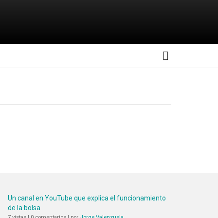
MORE
Un canal en YouTube que explica el funcionamiento
de la bolsa
7 vistas
|
0 comentarios
|
por
Jorge Valenzuela