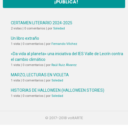
¡PUBLICA!
CERTAMEN LITERARIO 2024-2025
2 vistas
|
0 comentarios
|
por
Soledad
Un libro extraño
1 vista
|
0 comentarios
|
por
Fernando Vílchez
«Da vida al planeta» una iniciativa del IES Valle de Lecrín contra
el cambio climático
1 vista
|
0 comentarios
|
por
Raúl Ruiz Álvarez
MARZO, LECTURAS EN VIOLETA
1 vista
|
0 comentarios
|
por
Soledad
HISTORIAS DE HALLOWEEN (HALLOWEEN STORIES)
1 vista
|
0 comentarios
|
por
Soledad
© 2017-2018 voltARTE