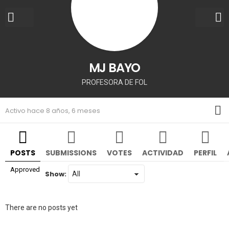
MJ BAYO
PROFESORA DE FOL
M
Activo hace 8 años, 6 meses
POSTS
SUBMISSIONS
VOTES
ACTIVIDAD
PERFIL
Approved
Show:
There are no posts yet