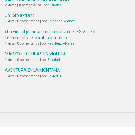
2 vistas
|
0 comentarios
|
por
Soledad
Un libro extraño
1 vista
|
0 comentarios
|
por
Fernando Vílchez
«Da vida al planeta» una iniciativa del IES Valle de
Lecrín contra el cambio climático
1 vista
|
0 comentarios
|
por
Raúl Ruiz Álvarez
MARZO, LECTURAS EN VIOLETA
1 vista
|
0 comentarios
|
por
Soledad
AVENTURA EN LA MONTAÑA
1 vista
|
0 comentarios
|
por
JavierGT