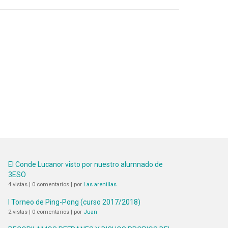
El Conde Lucanor visto por nuestro alumnado de
3ESO
4 vistas
|
0 comentarios
|
por
Las arenillas
I Torneo de Ping-Pong (curso 2017/2018)
2 vistas
|
0 comentarios
|
por
Juan