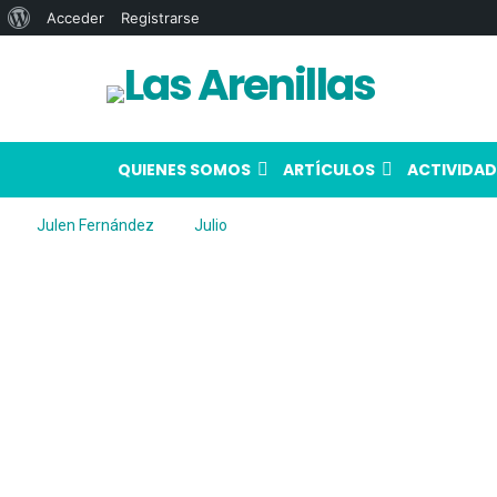
Acerca
Acceder
Registrarse
de
WordPress
QUIENES SOMOS
ARTÍCULOS
ACTIVIDAD
Julen Fernández
Julio